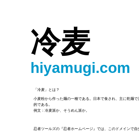
冷麦
hiyamugi.com
「冷麦」とは？
小麦粉から作った麺の一種である。日本で食され、主に乾麺で
的である。
例文：冷麦派か、そうめん派か。
忍者ツールズの『忍者ホームページ』では、このドメインで自